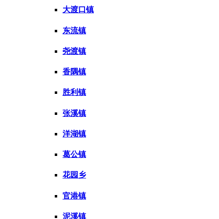
大渡口镇
东流镇
尧渡镇
香隅镇
胜利镇
张溪镇
洋湖镇
葛公镇
花园乡
官港镇
泥溪镇