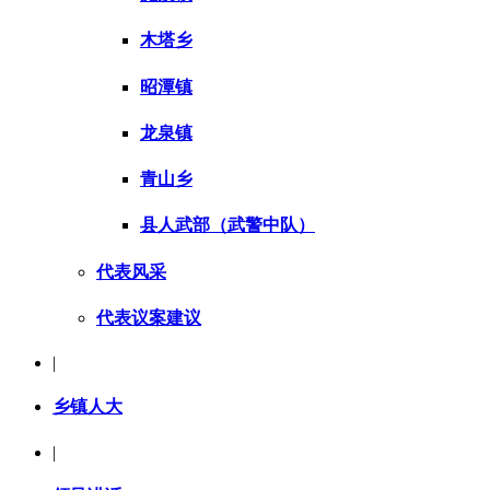
木塔乡
昭潭镇
龙泉镇
青山乡
县人武部（武警中队）
代表风采
代表议案建议
|
乡镇人大
|