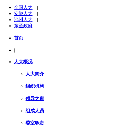
全国人大
|
安徽人大
|
池州人大
|
东至政府
首页
|
人大概况
人大简介
组织机构
领导之窗
组成人员
委室职责