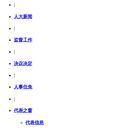
|
人大新闻
|
监督工作
|
决议决定
|
人事任免
|
代表之窗
代表信息