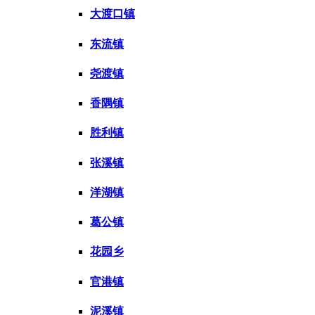
大渡口镇
东流镇
尧渡镇
香隅镇
胜利镇
张溪镇
洋湖镇
葛公镇
花园乡
官港镇
泥溪镇