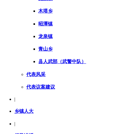
木塔乡
昭潭镇
龙泉镇
青山乡
县人武部（武警中队）
代表风采
代表议案建议
|
乡镇人大
|