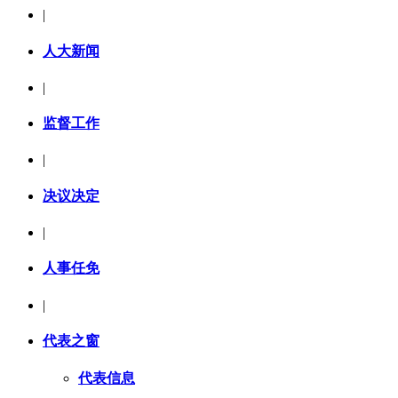
|
人大新闻
|
监督工作
|
决议决定
|
人事任免
|
代表之窗
代表信息