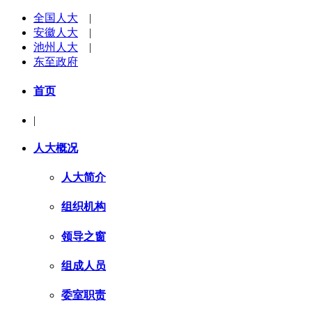
全国人大
|
安徽人大
|
池州人大
|
东至政府
首页
|
人大概况
人大简介
组织机构
领导之窗
组成人员
委室职责