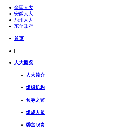
全国人大
|
安徽人大
|
池州人大
|
东至政府
首页
|
人大概况
人大简介
组织机构
领导之窗
组成人员
委室职责