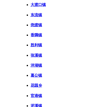
大渡口镇
东流镇
尧渡镇
香隅镇
胜利镇
张溪镇
洋湖镇
葛公镇
花园乡
官港镇
泥溪镇