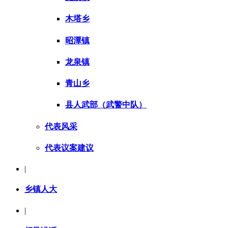
木塔乡
昭潭镇
龙泉镇
青山乡
县人武部（武警中队）
代表风采
代表议案建议
|
乡镇人大
|