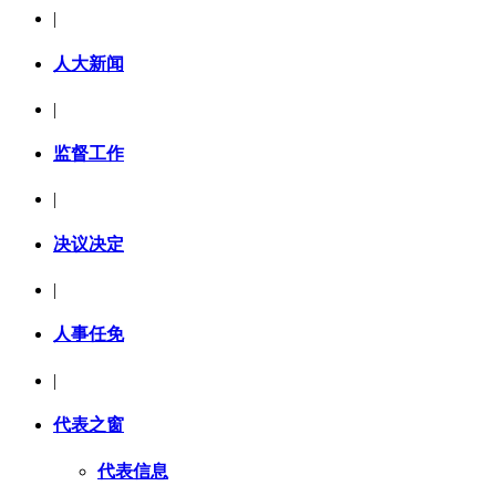
|
人大新闻
|
监督工作
|
决议决定
|
人事任免
|
代表之窗
代表信息