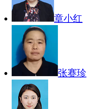
章小红
张赛珍