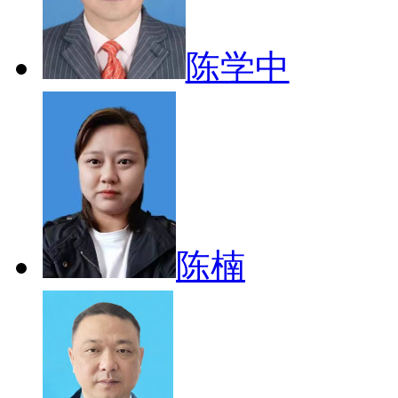
陈学中
陈楠