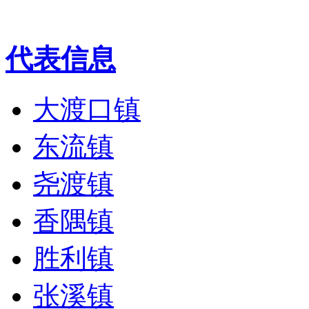
代表信息
大渡口镇
东流镇
尧渡镇
香隅镇
胜利镇
张溪镇