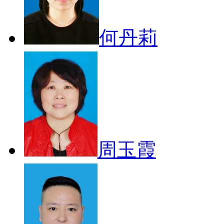
何丹莉
周玉霞