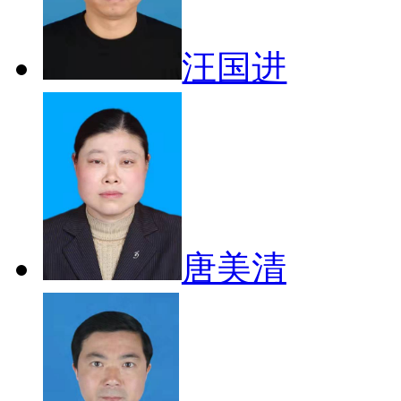
汪国进
唐美清