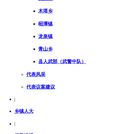
木塔乡
昭潭镇
龙泉镇
青山乡
县人武部（武警中队）
代表风采
代表议案建议
|
乡镇人大
|