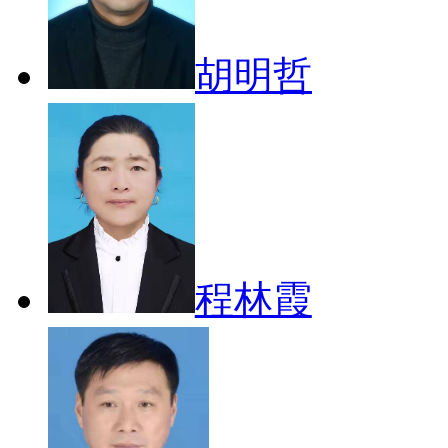
胡明哲
程林霞