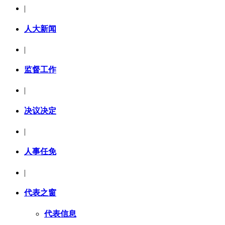
|
人大新闻
|
监督工作
|
决议决定
|
人事任免
|
代表之窗
代表信息