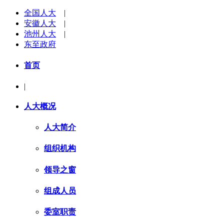
全国人大
|
安徽人大
|
池州人大
|
东至政府
首页
|
人大概况
人大简介
组织机构
领导之窗
组成人员
委室职责