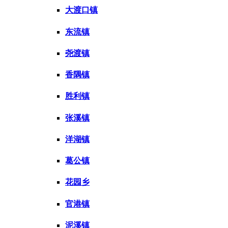
大渡口镇
东流镇
尧渡镇
香隅镇
胜利镇
张溪镇
洋湖镇
葛公镇
花园乡
官港镇
泥溪镇