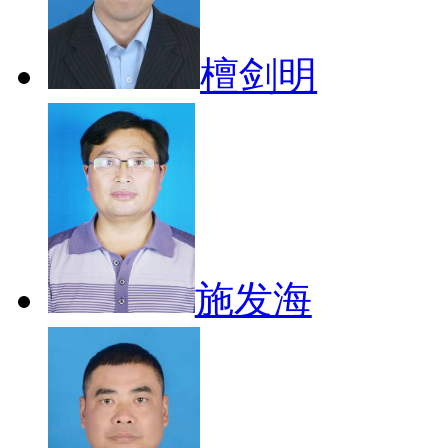
檀剑明
施发海