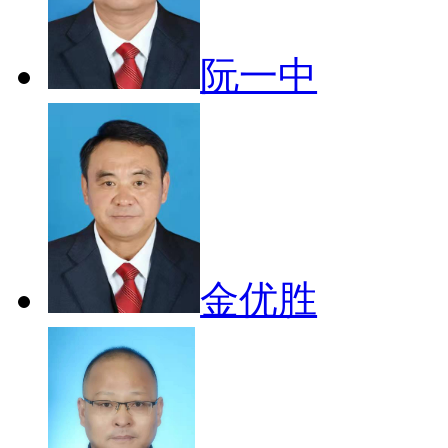
阮一中
金优胜