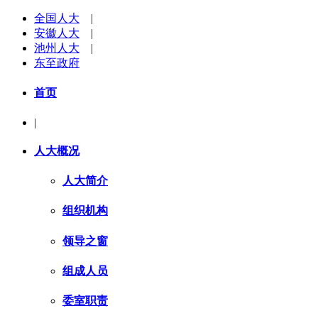
全国人大
|
安徽人大
|
池州人大
|
东至政府
首页
|
人大概况
人大简介
组织机构
领导之窗
组成人员
委室职责