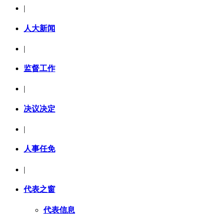
|
人大新闻
|
监督工作
|
决议决定
|
人事任免
|
代表之窗
代表信息