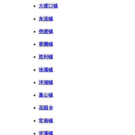
大渡口镇
东流镇
尧渡镇
香隅镇
胜利镇
张溪镇
洋湖镇
葛公镇
花园乡
官港镇
泥溪镇