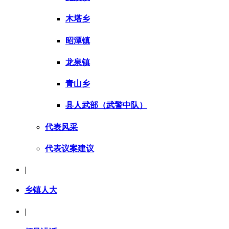
木塔乡
昭潭镇
龙泉镇
青山乡
县人武部（武警中队）
代表风采
代表议案建议
|
乡镇人大
|