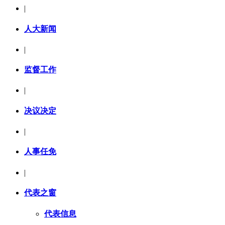
|
人大新闻
|
监督工作
|
决议决定
|
人事任免
|
代表之窗
代表信息