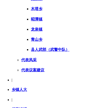
木塔乡
昭潭镇
龙泉镇
青山乡
县人武部（武警中队）
代表风采
代表议案建议
|
乡镇人大
|