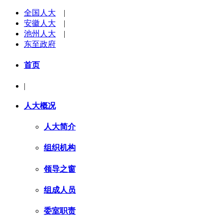
全国人大
|
安徽人大
|
池州人大
|
东至政府
首页
|
人大概况
人大简介
组织机构
领导之窗
组成人员
委室职责