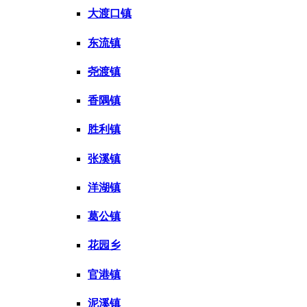
大渡口镇
东流镇
尧渡镇
香隅镇
胜利镇
张溪镇
洋湖镇
葛公镇
花园乡
官港镇
泥溪镇