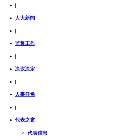
|
人大新闻
|
监督工作
|
决议决定
|
人事任免
|
代表之窗
代表信息