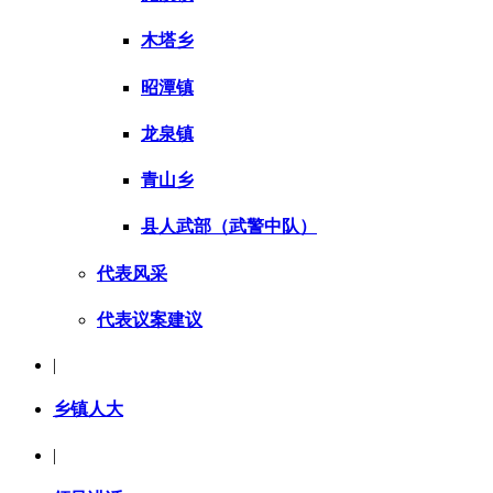
木塔乡
昭潭镇
龙泉镇
青山乡
县人武部（武警中队）
代表风采
代表议案建议
|
乡镇人大
|