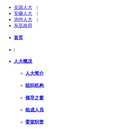
全国人大
|
安徽人大
|
池州人大
|
东至政府
首页
|
人大概况
人大简介
组织机构
领导之窗
组成人员
委室职责