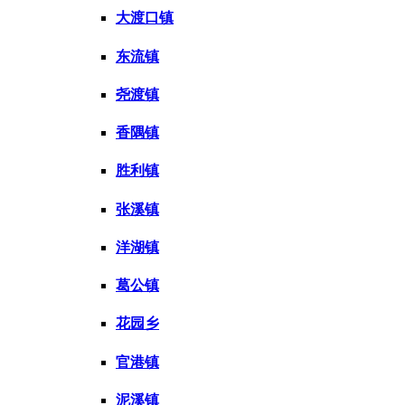
大渡口镇
东流镇
尧渡镇
香隅镇
胜利镇
张溪镇
洋湖镇
葛公镇
花园乡
官港镇
泥溪镇