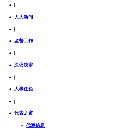
|
人大新闻
|
监督工作
|
决议决定
|
人事任免
|
代表之窗
代表信息