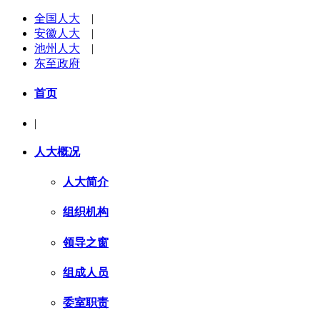
全国人大
|
安徽人大
|
池州人大
|
东至政府
首页
|
人大概况
人大简介
组织机构
领导之窗
组成人员
委室职责