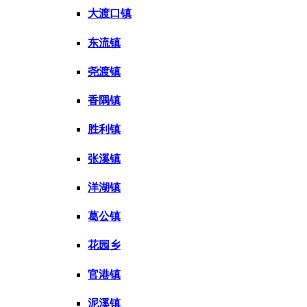
大渡口镇
东流镇
尧渡镇
香隅镇
胜利镇
张溪镇
洋湖镇
葛公镇
花园乡
官港镇
泥溪镇