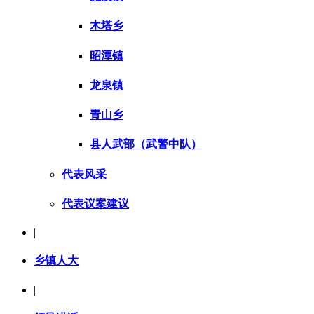
木塔乡
昭潭镇
龙泉镇
青山乡
县人武部（武警中队）
代表风采
代表议案建议
|
乡镇人大
|