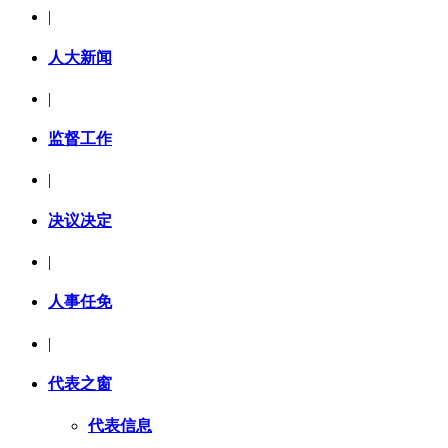
|
人大新闻
|
监督工作
|
决议决定
|
人事任免
|
代表之窗
代表信息