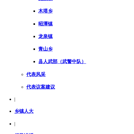
木塔乡
昭潭镇
龙泉镇
青山乡
县人武部（武警中队）
代表风采
代表议案建议
|
乡镇人大
|