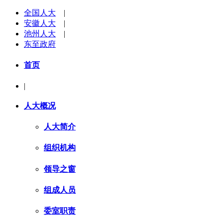
全国人大
|
安徽人大
|
池州人大
|
东至政府
首页
|
人大概况
人大简介
组织机构
领导之窗
组成人员
委室职责