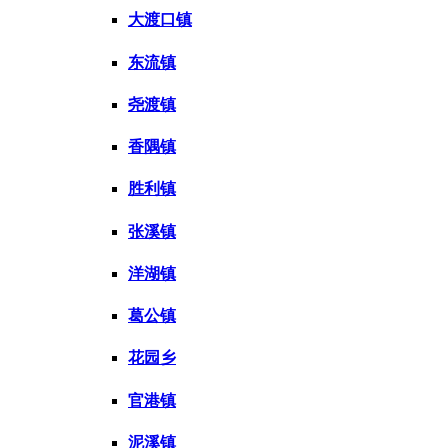
大渡口镇
东流镇
尧渡镇
香隅镇
胜利镇
张溪镇
洋湖镇
葛公镇
花园乡
官港镇
泥溪镇