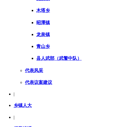
木塔乡
昭潭镇
龙泉镇
青山乡
县人武部（武警中队）
代表风采
代表议案建议
|
乡镇人大
|