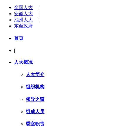
全国人大
|
安徽人大
|
池州人大
|
东至政府
首页
|
人大概况
人大简介
组织机构
领导之窗
组成人员
委室职责