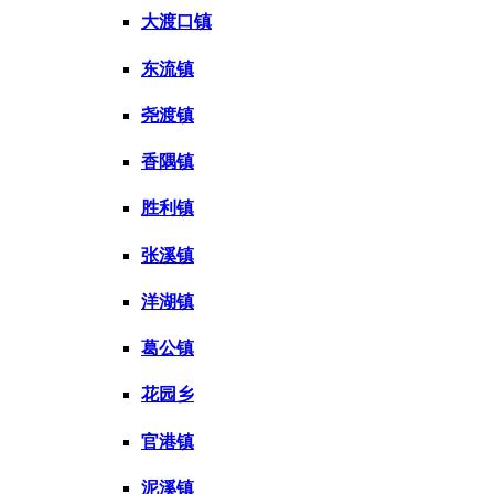
大渡口镇
东流镇
尧渡镇
香隅镇
胜利镇
张溪镇
洋湖镇
葛公镇
花园乡
官港镇
泥溪镇