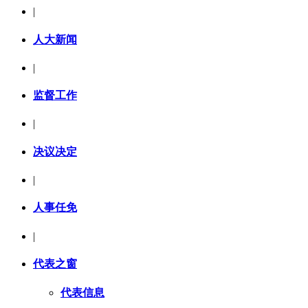
|
人大新闻
|
监督工作
|
决议决定
|
人事任免
|
代表之窗
代表信息