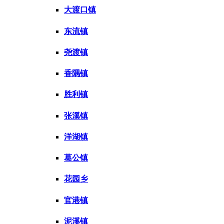
大渡口镇
东流镇
尧渡镇
香隅镇
胜利镇
张溪镇
洋湖镇
葛公镇
花园乡
官港镇
泥溪镇