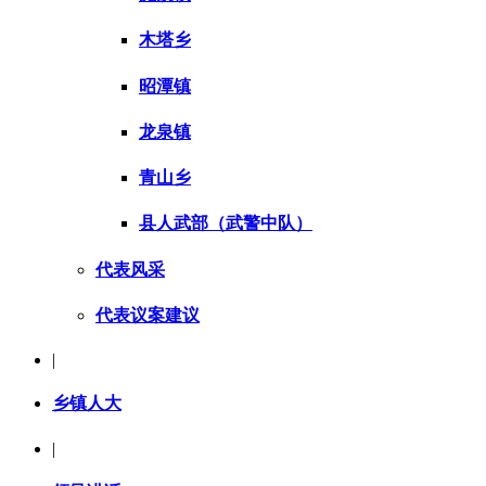
木塔乡
昭潭镇
龙泉镇
青山乡
县人武部（武警中队）
代表风采
代表议案建议
|
乡镇人大
|