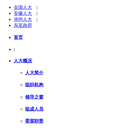
全国人大
|
安徽人大
|
池州人大
|
东至政府
首页
|
人大概况
人大简介
组织机构
领导之窗
组成人员
委室职责