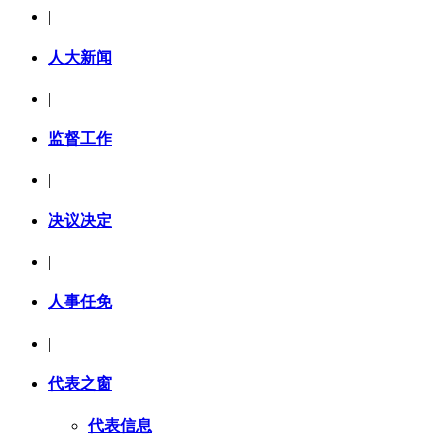
|
人大新闻
|
监督工作
|
决议决定
|
人事任免
|
代表之窗
代表信息