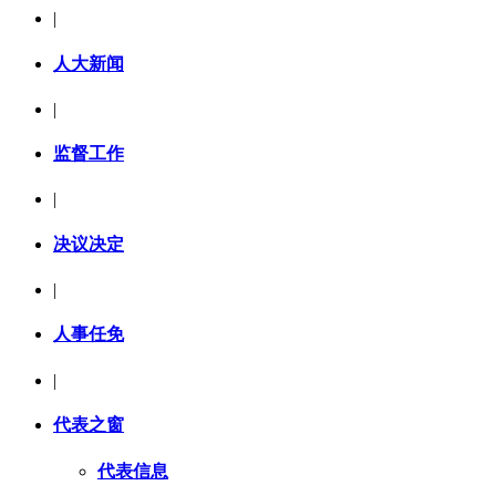
|
人大新闻
|
监督工作
|
决议决定
|
人事任免
|
代表之窗
代表信息