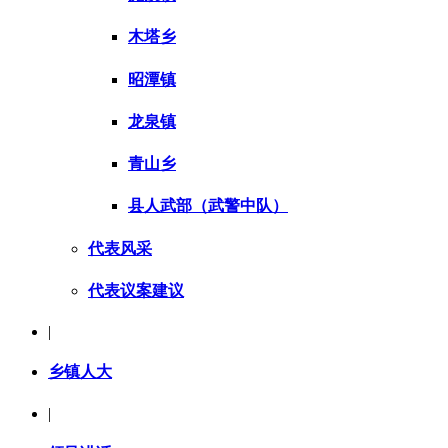
木塔乡
昭潭镇
龙泉镇
青山乡
县人武部（武警中队）
代表风采
代表议案建议
|
乡镇人大
|