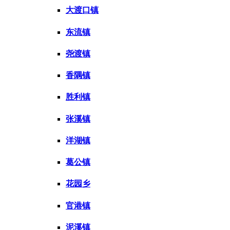
大渡口镇
东流镇
尧渡镇
香隅镇
胜利镇
张溪镇
洋湖镇
葛公镇
花园乡
官港镇
泥溪镇