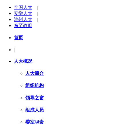
全国人大
|
安徽人大
|
池州人大
|
东至政府
首页
|
人大概况
人大简介
组织机构
领导之窗
组成人员
委室职责