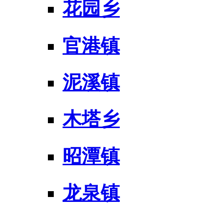
花园乡
官港镇
泥溪镇
木塔乡
昭潭镇
龙泉镇