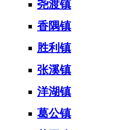
尧渡镇
香隅镇
胜利镇
张溪镇
洋湖镇
葛公镇