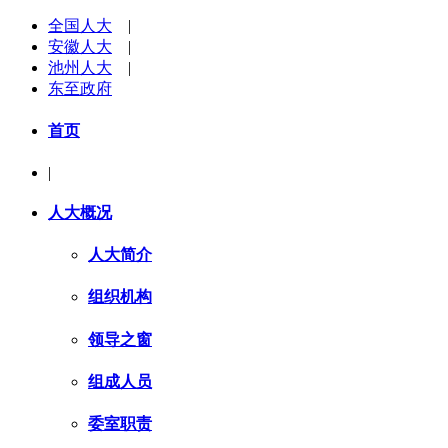
全国人大
|
安徽人大
|
池州人大
|
东至政府
首页
|
人大概况
人大简介
组织机构
领导之窗
组成人员
委室职责