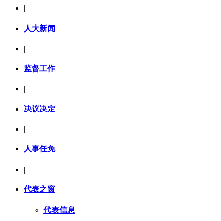
|
人大新闻
|
监督工作
|
决议决定
|
人事任免
|
代表之窗
代表信息