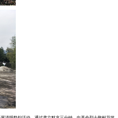
开展清明祭扫活动，通过肃立默哀三分钟、向革命烈士敬献花篮