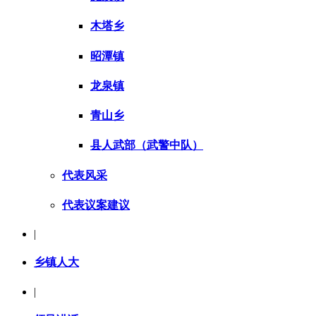
木塔乡
昭潭镇
龙泉镇
青山乡
县人武部（武警中队）
代表风采
代表议案建议
|
乡镇人大
|