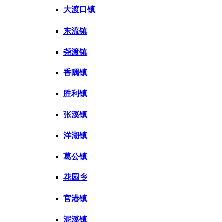
大渡口镇
东流镇
尧渡镇
香隅镇
胜利镇
张溪镇
洋湖镇
葛公镇
花园乡
官港镇
泥溪镇