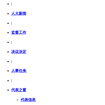
|
人大新闻
|
监督工作
|
决议决定
|
人事任免
|
代表之窗
代表信息