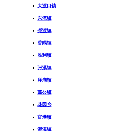
大渡口镇
东流镇
尧渡镇
香隅镇
胜利镇
张溪镇
洋湖镇
葛公镇
花园乡
官港镇
泥溪镇