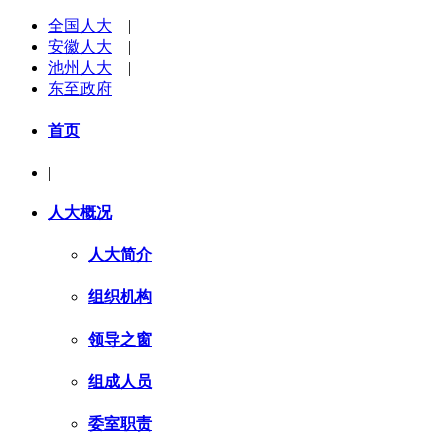
全国人大
|
安徽人大
|
池州人大
|
东至政府
首页
|
人大概况
人大简介
组织机构
领导之窗
组成人员
委室职责