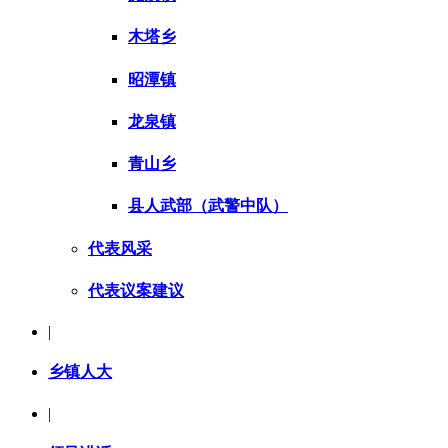
木塔乡
昭潭镇
龙泉镇
青山乡
县人武部（武警中队）
代表风采
代表议案建议
|
乡镇人大
|