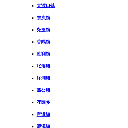
大渡口镇
东流镇
尧渡镇
香隅镇
胜利镇
张溪镇
洋湖镇
葛公镇
花园乡
官港镇
泥溪镇