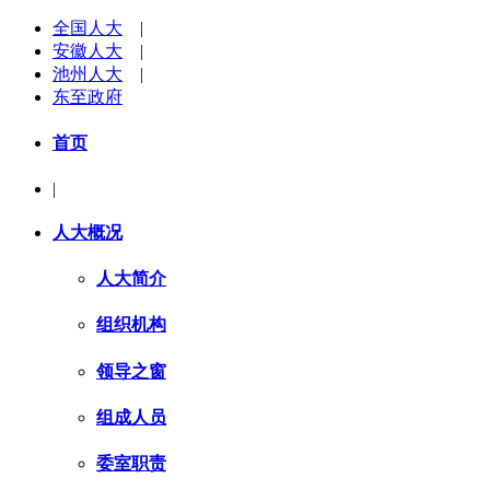
全国人大
|
安徽人大
|
池州人大
|
东至政府
首页
|
人大概况
人大简介
组织机构
领导之窗
组成人员
委室职责