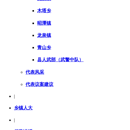
木塔乡
昭潭镇
龙泉镇
青山乡
县人武部（武警中队）
代表风采
代表议案建议
|
乡镇人大
|