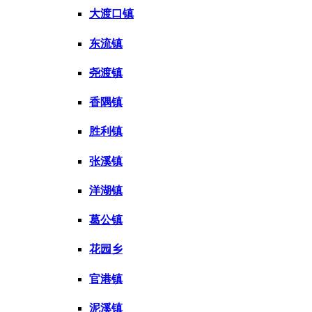
大渡口镇
东流镇
尧渡镇
香隅镇
胜利镇
张溪镇
洋湖镇
葛公镇
花园乡
官港镇
泥溪镇