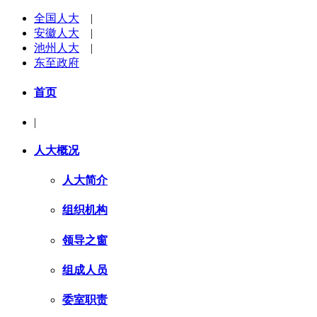
全国人大
|
安徽人大
|
池州人大
|
东至政府
首页
|
人大概况
人大简介
组织机构
领导之窗
组成人员
委室职责