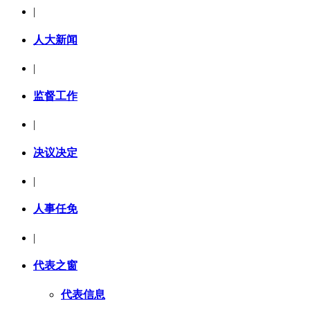
|
人大新闻
|
监督工作
|
决议决定
|
人事任免
|
代表之窗
代表信息