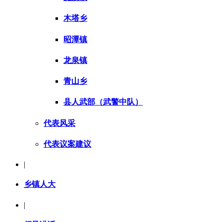
木塔乡
昭潭镇
龙泉镇
青山乡
县人武部（武警中队）
代表风采
代表议案建议
|
乡镇人大
|