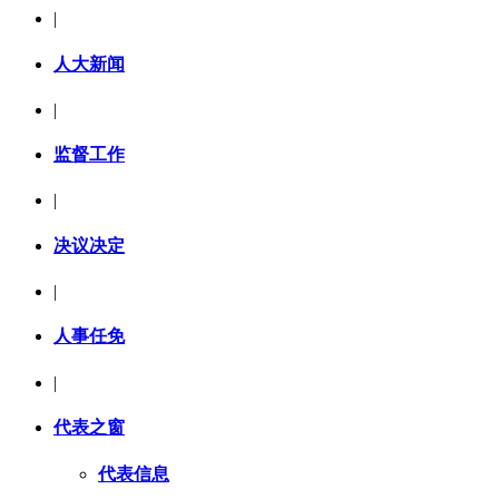
|
人大新闻
|
监督工作
|
决议决定
|
人事任免
|
代表之窗
代表信息