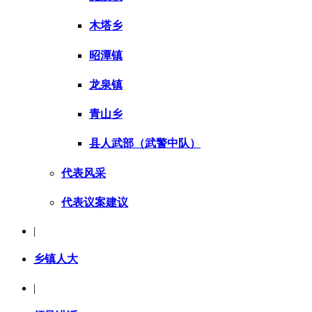
木塔乡
昭潭镇
龙泉镇
青山乡
县人武部（武警中队）
代表风采
代表议案建议
|
乡镇人大
|