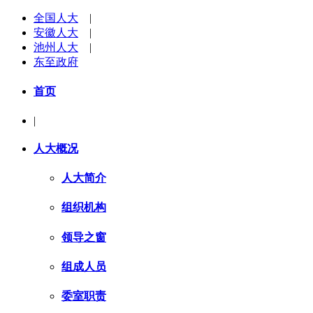
全国人大
|
安徽人大
|
池州人大
|
东至政府
首页
|
人大概况
人大简介
组织机构
领导之窗
组成人员
委室职责