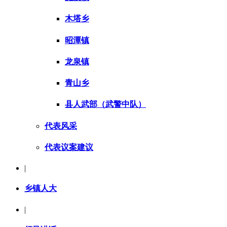
木塔乡
昭潭镇
龙泉镇
青山乡
县人武部（武警中队）
代表风采
代表议案建议
|
乡镇人大
|