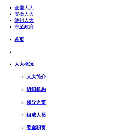
全国人大
|
安徽人大
|
池州人大
|
东至政府
首页
|
人大概况
人大简介
组织机构
领导之窗
组成人员
委室职责