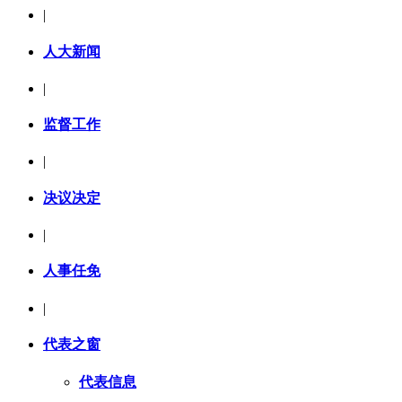
|
人大新闻
|
监督工作
|
决议决定
|
人事任免
|
代表之窗
代表信息