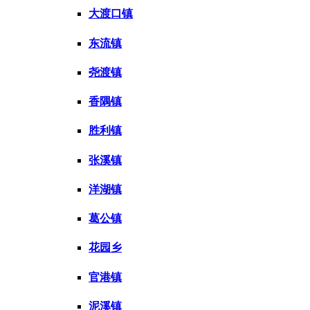
大渡口镇
东流镇
尧渡镇
香隅镇
胜利镇
张溪镇
洋湖镇
葛公镇
花园乡
官港镇
泥溪镇