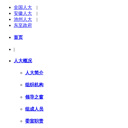
全国人大
|
安徽人大
|
池州人大
|
东至政府
首页
|
人大概况
人大简介
组织机构
领导之窗
组成人员
委室职责