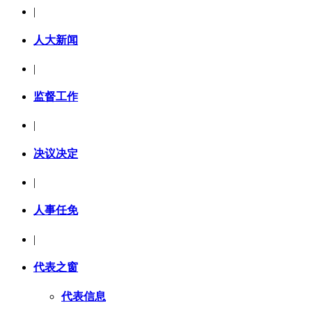
|
人大新闻
|
监督工作
|
决议决定
|
人事任免
|
代表之窗
代表信息