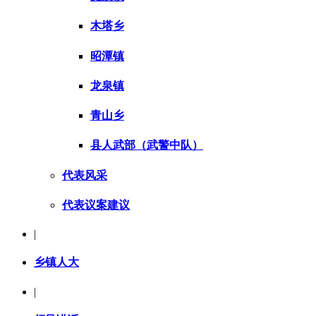
木塔乡
昭潭镇
龙泉镇
青山乡
县人武部（武警中队）
代表风采
代表议案建议
|
乡镇人大
|