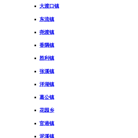
大渡口镇
东流镇
尧渡镇
香隅镇
胜利镇
张溪镇
洋湖镇
葛公镇
花园乡
官港镇
泥溪镇