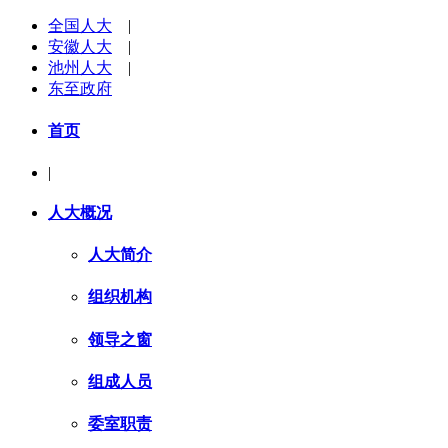
全国人大
|
安徽人大
|
池州人大
|
东至政府
首页
|
人大概况
人大简介
组织机构
领导之窗
组成人员
委室职责