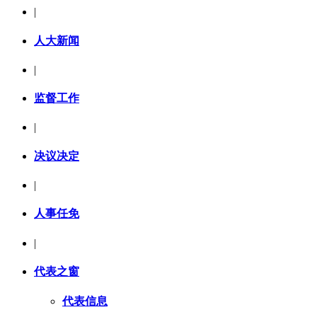
|
人大新闻
|
监督工作
|
决议决定
|
人事任免
|
代表之窗
代表信息