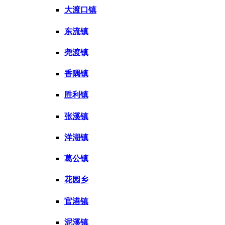
大渡口镇
东流镇
尧渡镇
香隅镇
胜利镇
张溪镇
洋湖镇
葛公镇
花园乡
官港镇
泥溪镇