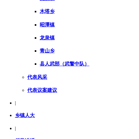
木塔乡
昭潭镇
龙泉镇
青山乡
县人武部（武警中队）
代表风采
代表议案建议
|
乡镇人大
|