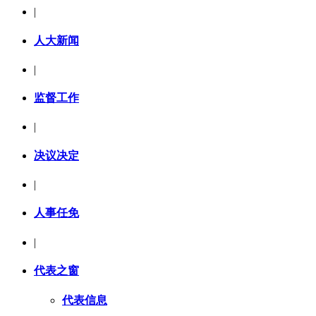
|
人大新闻
|
监督工作
|
决议决定
|
人事任免
|
代表之窗
代表信息