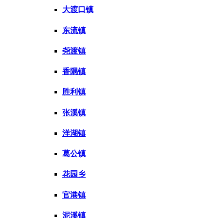
大渡口镇
东流镇
尧渡镇
香隅镇
胜利镇
张溪镇
洋湖镇
葛公镇
花园乡
官港镇
泥溪镇