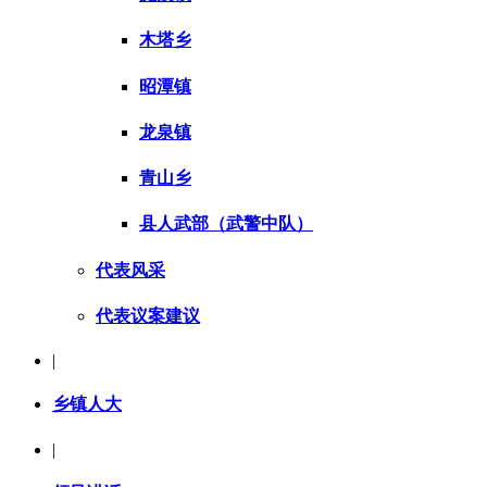
木塔乡
昭潭镇
龙泉镇
青山乡
县人武部（武警中队）
代表风采
代表议案建议
|
乡镇人大
|