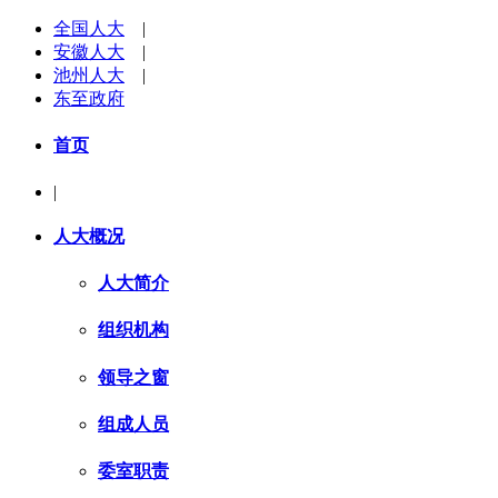
全国人大
|
安徽人大
|
池州人大
|
东至政府
首页
|
人大概况
人大简介
组织机构
领导之窗
组成人员
委室职责