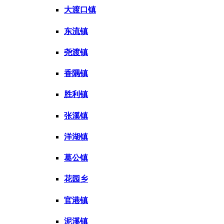
大渡口镇
东流镇
尧渡镇
香隅镇
胜利镇
张溪镇
洋湖镇
葛公镇
花园乡
官港镇
泥溪镇