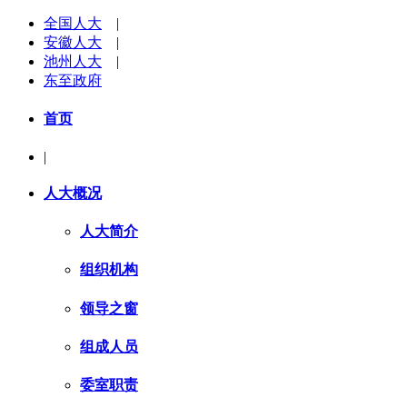
全国人大
|
安徽人大
|
池州人大
|
东至政府
首页
|
人大概况
人大简介
组织机构
领导之窗
组成人员
委室职责