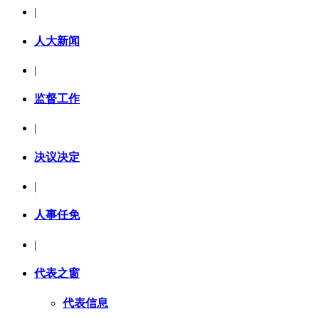
|
人大新闻
|
监督工作
|
决议决定
|
人事任免
|
代表之窗
代表信息