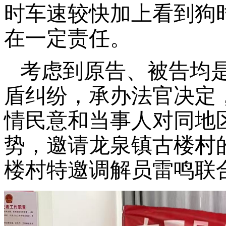
时车速较快加上看到狗
在一定责任。
考虑到原告、被告均
盾纠纷，承办法官决定
情民意和当事人对同地
势，邀请龙泉镇古楼村
楼村特邀调解员雷鸣联