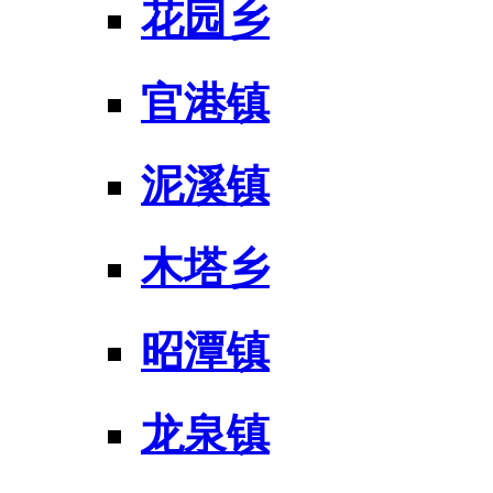
花园乡
官港镇
泥溪镇
木塔乡
昭潭镇
龙泉镇