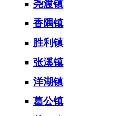
尧渡镇
香隅镇
胜利镇
张溪镇
洋湖镇
葛公镇