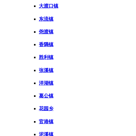
大渡口镇
东流镇
尧渡镇
香隅镇
胜利镇
张溪镇
洋湖镇
葛公镇
花园乡
官港镇
泥溪镇