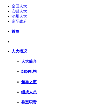
全国人大
|
安徽人大
|
池州人大
|
东至政府
首页
|
人大概况
人大简介
组织机构
领导之窗
组成人员
委室职责