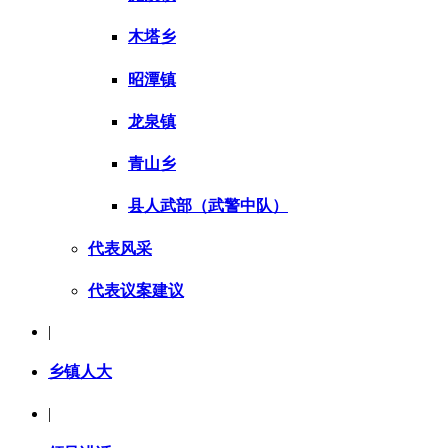
木塔乡
昭潭镇
龙泉镇
青山乡
县人武部（武警中队）
代表风采
代表议案建议
|
乡镇人大
|