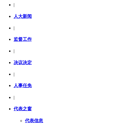
|
人大新闻
|
监督工作
|
决议决定
|
人事任免
|
代表之窗
代表信息