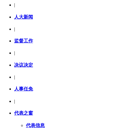
|
人大新闻
|
监督工作
|
决议决定
|
人事任免
|
代表之窗
代表信息