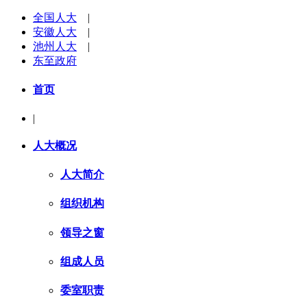
全国人大
|
安徽人大
|
池州人大
|
东至政府
首页
|
人大概况
人大简介
组织机构
领导之窗
组成人员
委室职责