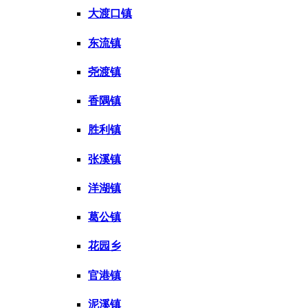
大渡口镇
东流镇
尧渡镇
香隅镇
胜利镇
张溪镇
洋湖镇
葛公镇
花园乡
官港镇
泥溪镇