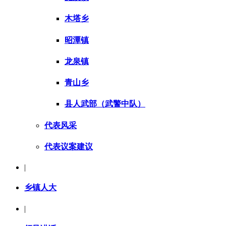
木塔乡
昭潭镇
龙泉镇
青山乡
县人武部（武警中队）
代表风采
代表议案建议
|
乡镇人大
|