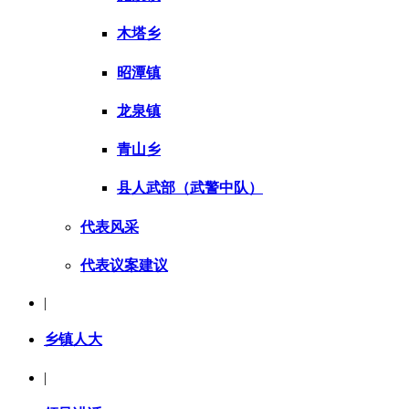
木塔乡
昭潭镇
龙泉镇
青山乡
县人武部（武警中队）
代表风采
代表议案建议
|
乡镇人大
|