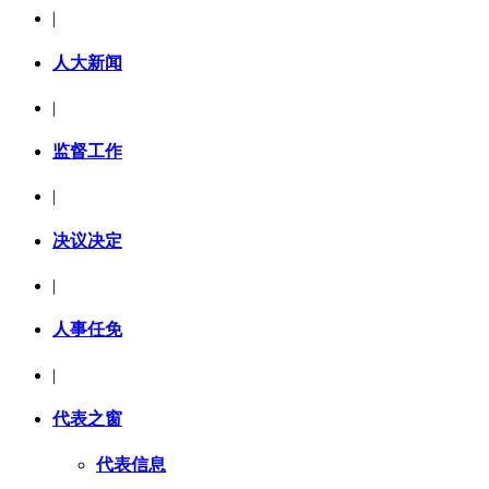
|
人大新闻
|
监督工作
|
决议决定
|
人事任免
|
代表之窗
代表信息