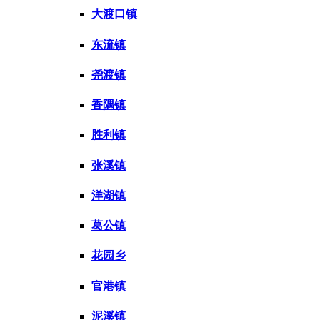
大渡口镇
东流镇
尧渡镇
香隅镇
胜利镇
张溪镇
洋湖镇
葛公镇
花园乡
官港镇
泥溪镇