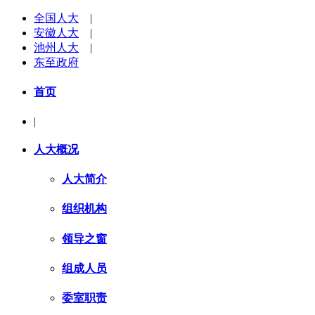
全国人大
|
安徽人大
|
池州人大
|
东至政府
首页
|
人大概况
人大简介
组织机构
领导之窗
组成人员
委室职责