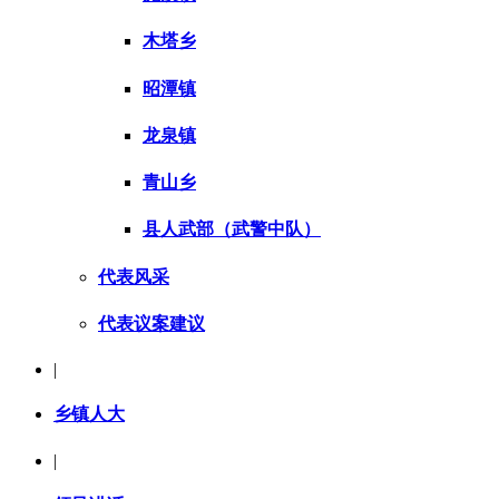
木塔乡
昭潭镇
龙泉镇
青山乡
县人武部（武警中队）
代表风采
代表议案建议
|
乡镇人大
|