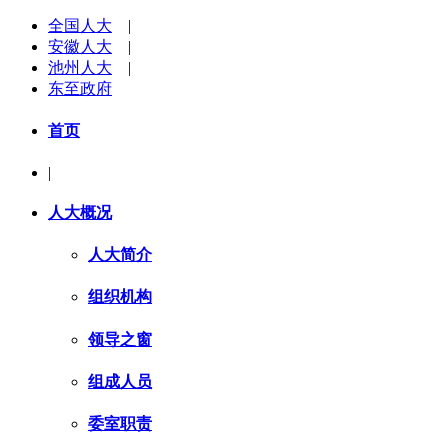
全国人大
|
安徽人大
|
池州人大
|
东至政府
首页
|
人大概况
人大简介
组织机构
领导之窗
组成人员
委室职责