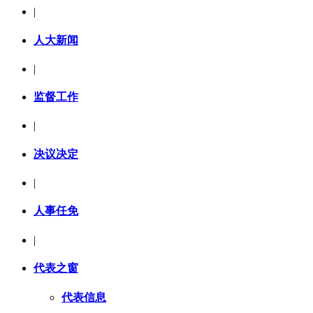
|
人大新闻
|
监督工作
|
决议决定
|
人事任免
|
代表之窗
代表信息