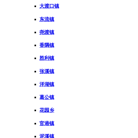
大渡口镇
东流镇
尧渡镇
香隅镇
胜利镇
张溪镇
洋湖镇
葛公镇
花园乡
官港镇
泥溪镇