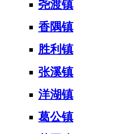
尧渡镇
香隅镇
胜利镇
张溪镇
洋湖镇
葛公镇