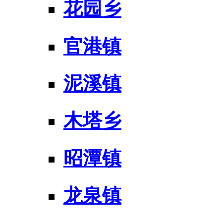
花园乡
官港镇
泥溪镇
木塔乡
昭潭镇
龙泉镇