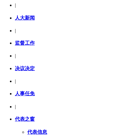
|
人大新闻
|
监督工作
|
决议决定
|
人事任免
|
代表之窗
代表信息