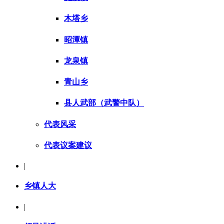
木塔乡
昭潭镇
龙泉镇
青山乡
县人武部（武警中队）
代表风采
代表议案建议
|
乡镇人大
|