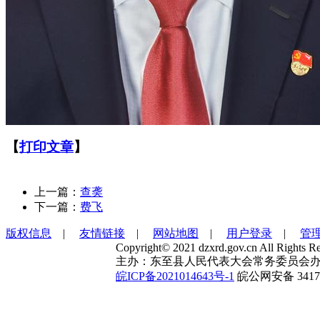
【
打印文章
】
上一篇：
查䶮
下一篇：
费飞
版权信息
|
友情链接
|
网站地图
|
用户登录
|
管
Copyright© 2021 dzxrd.gov.cn All Rights Re
主办：东至县人民代表大会常务委员会办
皖ICP备2021014643号-1
皖公网安备 34172