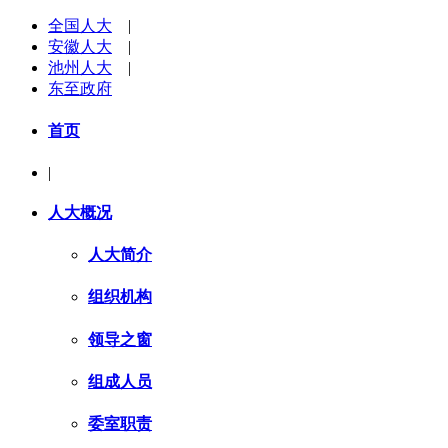
全国人大
|
安徽人大
|
池州人大
|
东至政府
首页
|
人大概况
人大简介
组织机构
领导之窗
组成人员
委室职责