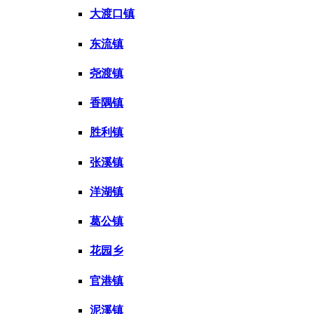
大渡口镇
东流镇
尧渡镇
香隅镇
胜利镇
张溪镇
洋湖镇
葛公镇
花园乡
官港镇
泥溪镇