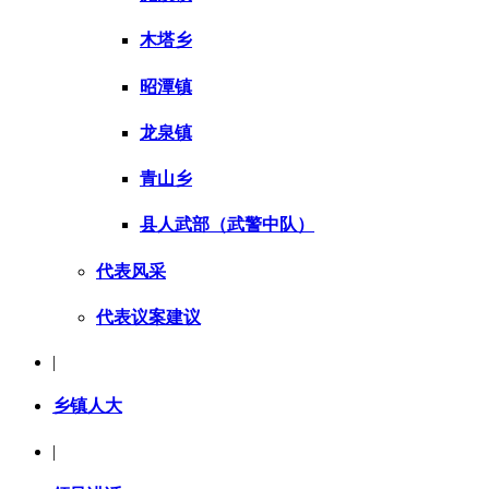
木塔乡
昭潭镇
龙泉镇
青山乡
县人武部（武警中队）
代表风采
代表议案建议
|
乡镇人大
|