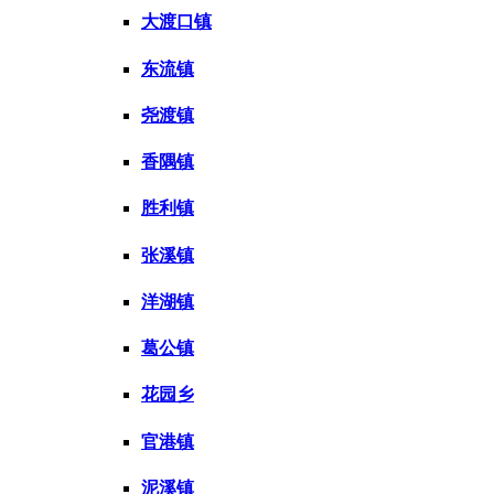
大渡口镇
东流镇
尧渡镇
香隅镇
胜利镇
张溪镇
洋湖镇
葛公镇
花园乡
官港镇
泥溪镇