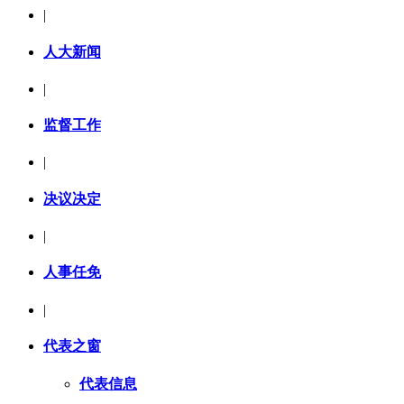
|
人大新闻
|
监督工作
|
决议决定
|
人事任免
|
代表之窗
代表信息