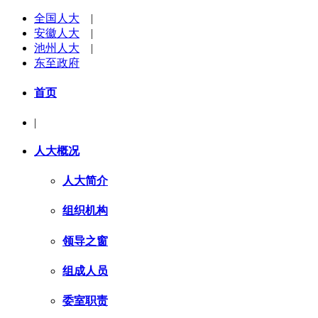
全国人大
|
安徽人大
|
池州人大
|
东至政府
首页
|
人大概况
人大简介
组织机构
领导之窗
组成人员
委室职责