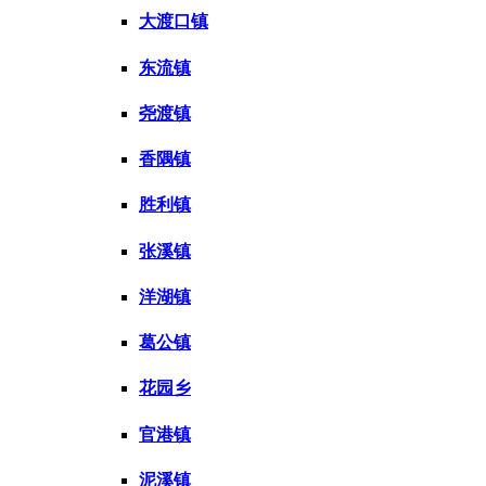
大渡口镇
东流镇
尧渡镇
香隅镇
胜利镇
张溪镇
洋湖镇
葛公镇
花园乡
官港镇
泥溪镇