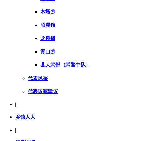
木塔乡
昭潭镇
龙泉镇
青山乡
县人武部（武警中队）
代表风采
代表议案建议
|
乡镇人大
|