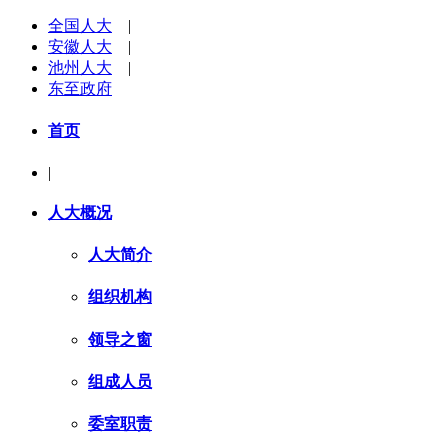
全国人大
|
安徽人大
|
池州人大
|
东至政府
首页
|
人大概况
人大简介
组织机构
领导之窗
组成人员
委室职责