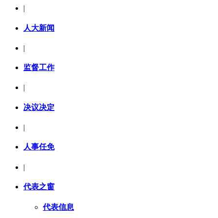
|
人大新闻
|
监督工作
|
决议决定
|
人事任免
|
代表之窗
代表信息