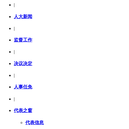
|
人大新闻
|
监督工作
|
决议决定
|
人事任免
|
代表之窗
代表信息