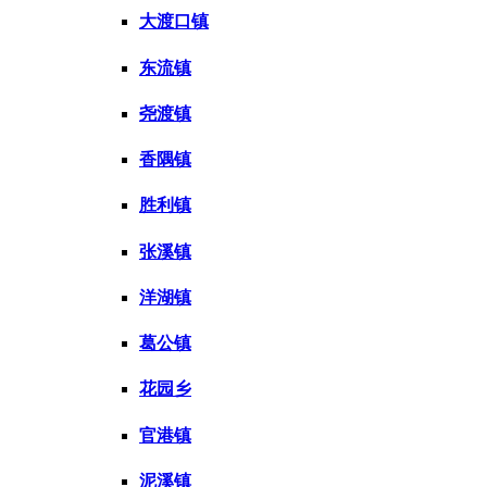
大渡口镇
东流镇
尧渡镇
香隅镇
胜利镇
张溪镇
洋湖镇
葛公镇
花园乡
官港镇
泥溪镇