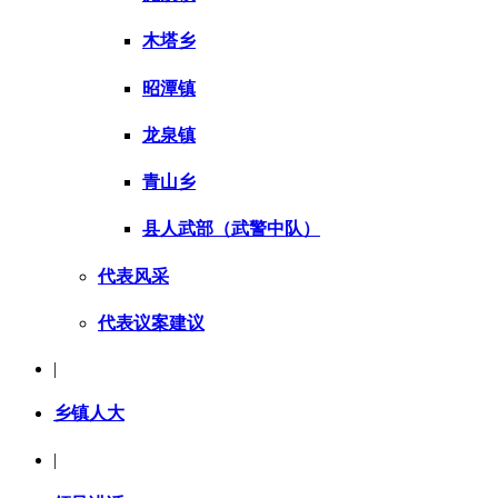
木塔乡
昭潭镇
龙泉镇
青山乡
县人武部（武警中队）
代表风采
代表议案建议
|
乡镇人大
|