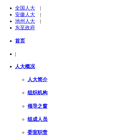
全国人大
|
安徽人大
|
池州人大
|
东至政府
首页
|
人大概况
人大简介
组织机构
领导之窗
组成人员
委室职责