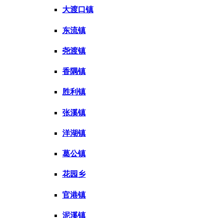
大渡口镇
东流镇
尧渡镇
香隅镇
胜利镇
张溪镇
洋湖镇
葛公镇
花园乡
官港镇
泥溪镇