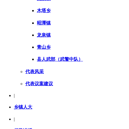
木塔乡
昭潭镇
龙泉镇
青山乡
县人武部（武警中队）
代表风采
代表议案建议
|
乡镇人大
|