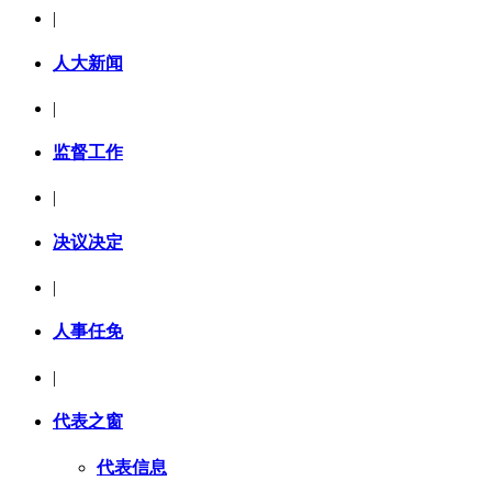
|
人大新闻
|
监督工作
|
决议决定
|
人事任免
|
代表之窗
代表信息