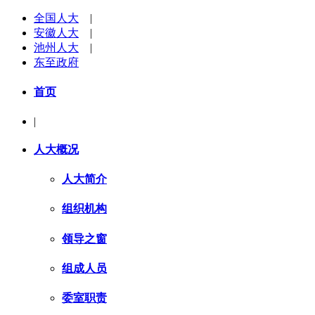
全国人大
|
安徽人大
|
池州人大
|
东至政府
首页
|
人大概况
人大简介
组织机构
领导之窗
组成人员
委室职责