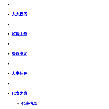
|
人大新闻
|
监督工作
|
决议决定
|
人事任免
|
代表之窗
代表信息