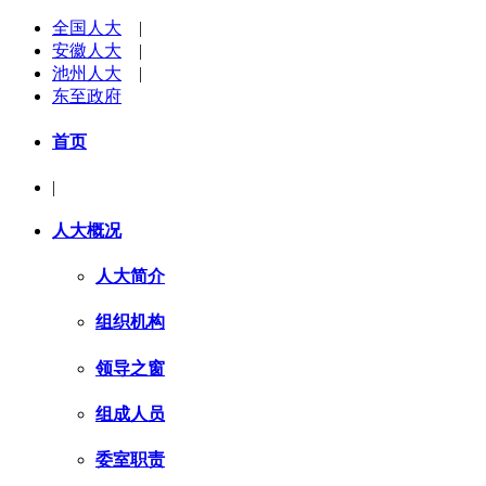
全国人大
|
安徽人大
|
池州人大
|
东至政府
首页
|
人大概况
人大简介
组织机构
领导之窗
组成人员
委室职责