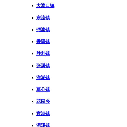
大渡口镇
东流镇
尧渡镇
香隅镇
胜利镇
张溪镇
洋湖镇
葛公镇
花园乡
官港镇
泥溪镇