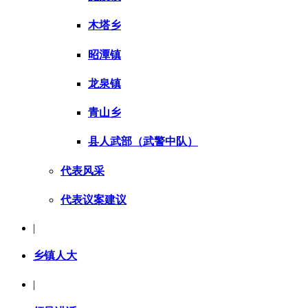
木塔乡
昭潭镇
龙泉镇
青山乡
县人武部（武警中队）
代表风采
代表议案建议
|
乡镇人大
|