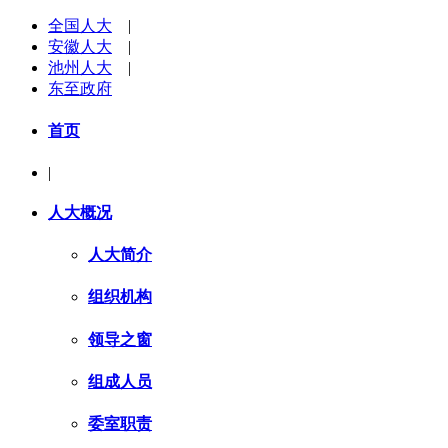
全国人大
|
安徽人大
|
池州人大
|
东至政府
首页
|
人大概况
人大简介
组织机构
领导之窗
组成人员
委室职责