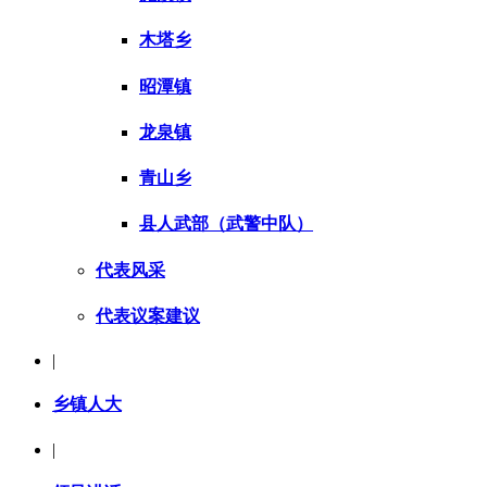
木塔乡
昭潭镇
龙泉镇
青山乡
县人武部（武警中队）
代表风采
代表议案建议
|
乡镇人大
|