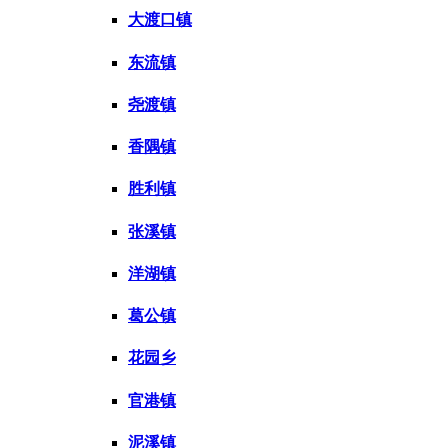
大渡口镇
东流镇
尧渡镇
香隅镇
胜利镇
张溪镇
洋湖镇
葛公镇
花园乡
官港镇
泥溪镇