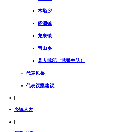
木塔乡
昭潭镇
龙泉镇
青山乡
县人武部（武警中队）
代表风采
代表议案建议
|
乡镇人大
|