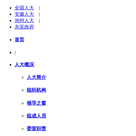
全国人大
|
安徽人大
|
池州人大
|
东至政府
首页
|
人大概况
人大简介
组织机构
领导之窗
组成人员
委室职责