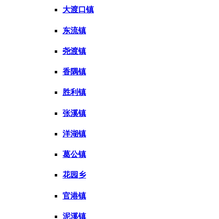
大渡口镇
东流镇
尧渡镇
香隅镇
胜利镇
张溪镇
洋湖镇
葛公镇
花园乡
官港镇
泥溪镇