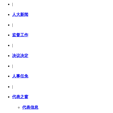
|
人大新闻
|
监督工作
|
决议决定
|
人事任免
|
代表之窗
代表信息