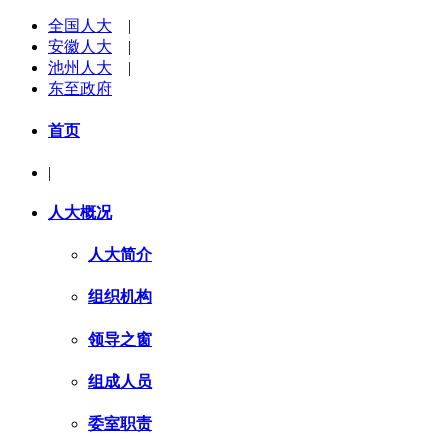
全国人大
|
安徽人大
|
池州人大
|
东至政府
首页
|
人大概况
人大简介
组织机构
领导之窗
组成人员
委室职责