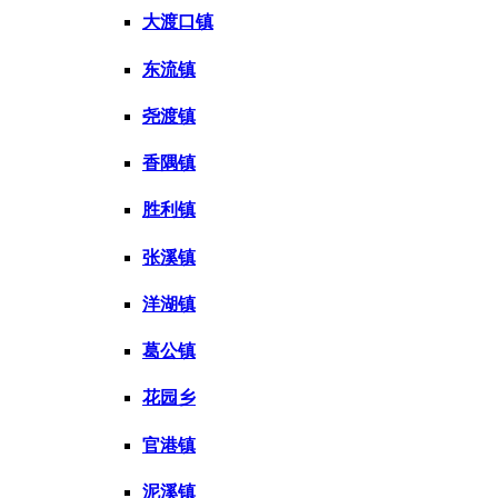
大渡口镇
东流镇
尧渡镇
香隅镇
胜利镇
张溪镇
洋湖镇
葛公镇
花园乡
官港镇
泥溪镇