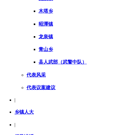
木塔乡
昭潭镇
龙泉镇
青山乡
县人武部（武警中队）
代表风采
代表议案建议
|
乡镇人大
|