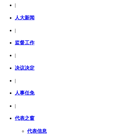
|
人大新闻
|
监督工作
|
决议决定
|
人事任免
|
代表之窗
代表信息