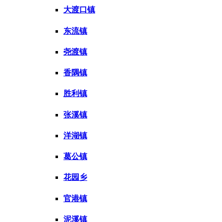
大渡口镇
东流镇
尧渡镇
香隅镇
胜利镇
张溪镇
洋湖镇
葛公镇
花园乡
官港镇
泥溪镇