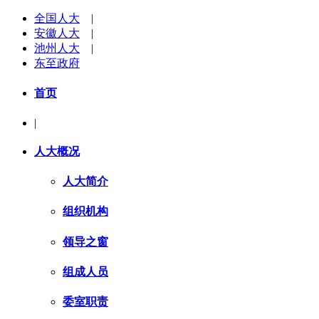
全国人大
|
安徽人大
|
池州人大
|
东至政府
首页
|
人大概况
人大简介
组织机构
领导之窗
组成人员
委室职责