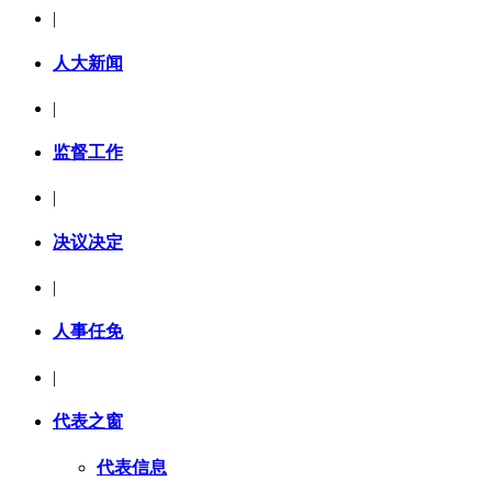
|
人大新闻
|
监督工作
|
决议决定
|
人事任免
|
代表之窗
代表信息