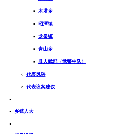
木塔乡
昭潭镇
龙泉镇
青山乡
县人武部（武警中队）
代表风采
代表议案建议
|
乡镇人大
|