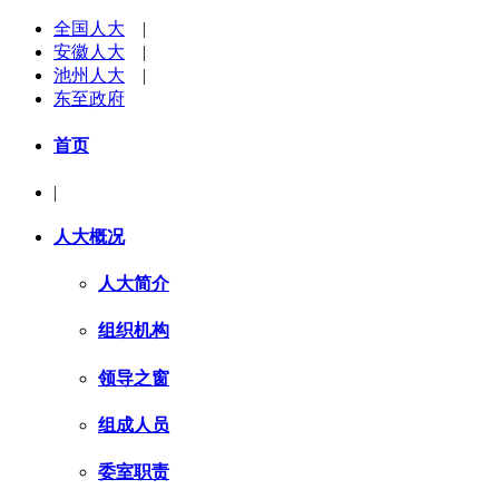
全国人大
|
安徽人大
|
池州人大
|
东至政府
首页
|
人大概况
人大简介
组织机构
领导之窗
组成人员
委室职责