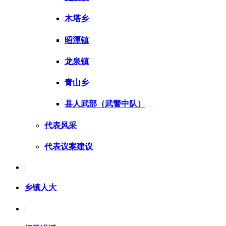
木塔乡
昭潭镇
龙泉镇
青山乡
县人武部（武警中队）
代表风采
代表议案建议
|
乡镇人大
|