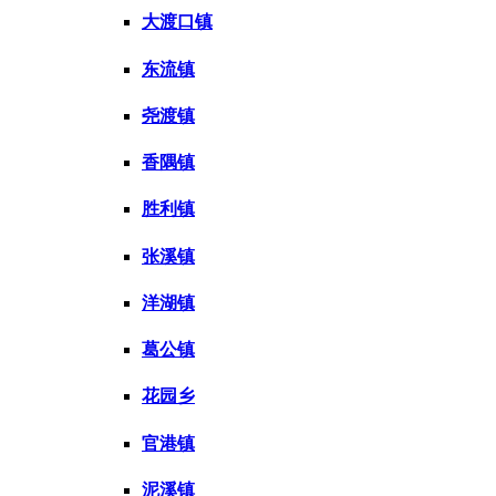
大渡口镇
东流镇
尧渡镇
香隅镇
胜利镇
张溪镇
洋湖镇
葛公镇
花园乡
官港镇
泥溪镇