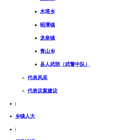
木塔乡
昭潭镇
龙泉镇
青山乡
县人武部（武警中队）
代表风采
代表议案建议
|
乡镇人大
|