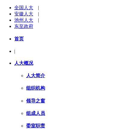
全国人大
|
安徽人大
|
池州人大
|
东至政府
首页
|
人大概况
人大简介
组织机构
领导之窗
组成人员
委室职责