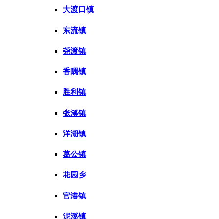
大渡口镇
东流镇
尧渡镇
香隅镇
胜利镇
张溪镇
洋湖镇
葛公镇
花园乡
官港镇
泥溪镇