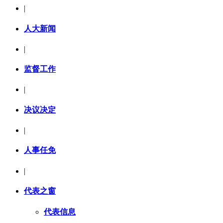
|
人大新闻
|
监督工作
|
决议决定
|
人事任免
|
代表之窗
代表信息