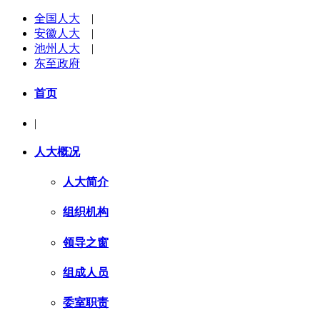
全国人大
|
安徽人大
|
池州人大
|
东至政府
首页
|
人大概况
人大简介
组织机构
领导之窗
组成人员
委室职责