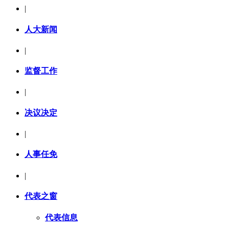
|
人大新闻
|
监督工作
|
决议决定
|
人事任免
|
代表之窗
代表信息