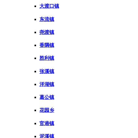
大渡口镇
东流镇
尧渡镇
香隅镇
胜利镇
张溪镇
洋湖镇
葛公镇
花园乡
官港镇
泥溪镇