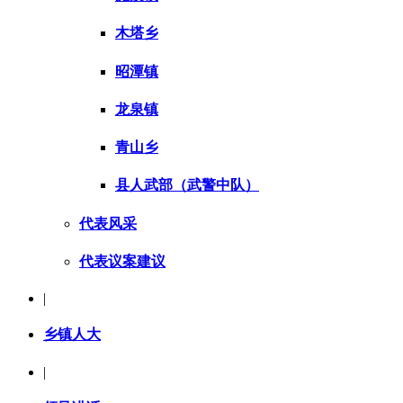
木塔乡
昭潭镇
龙泉镇
青山乡
县人武部（武警中队）
代表风采
代表议案建议
|
乡镇人大
|