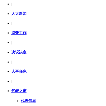
|
人大新闻
|
监督工作
|
决议决定
|
人事任免
|
代表之窗
代表信息