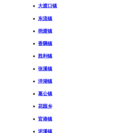
大渡口镇
东流镇
尧渡镇
香隅镇
胜利镇
张溪镇
洋湖镇
葛公镇
花园乡
官港镇
泥溪镇