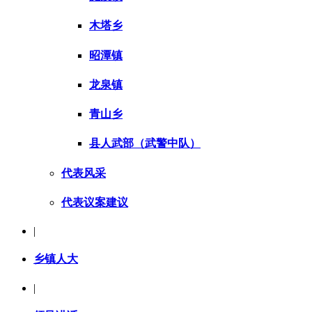
木塔乡
昭潭镇
龙泉镇
青山乡
县人武部（武警中队）
代表风采
代表议案建议
|
乡镇人大
|