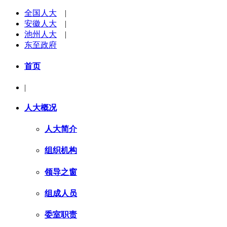
全国人大
|
安徽人大
|
池州人大
|
东至政府
首页
|
人大概况
人大简介
组织机构
领导之窗
组成人员
委室职责