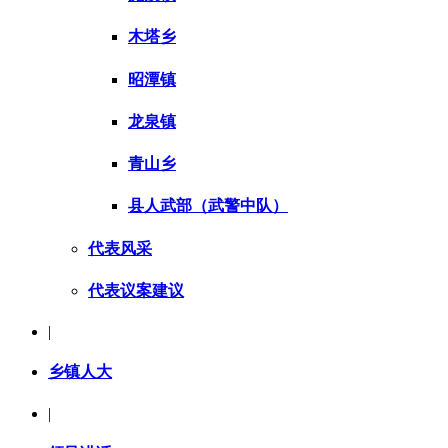
木塔乡
昭潭镇
龙泉镇
青山乡
县人武部（武警中队）
代表风采
代表议案建议
|
乡镇人大
|