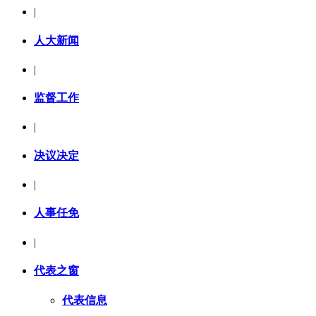
|
人大新闻
|
监督工作
|
决议决定
|
人事任免
|
代表之窗
代表信息