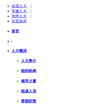
全国人大
|
安徽人大
|
池州人大
|
东至政府
首页
|
人大概况
人大简介
组织机构
领导之窗
组成人员
委室职责