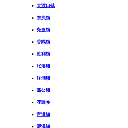
大渡口镇
东流镇
尧渡镇
香隅镇
胜利镇
张溪镇
洋湖镇
葛公镇
花园乡
官港镇
泥溪镇