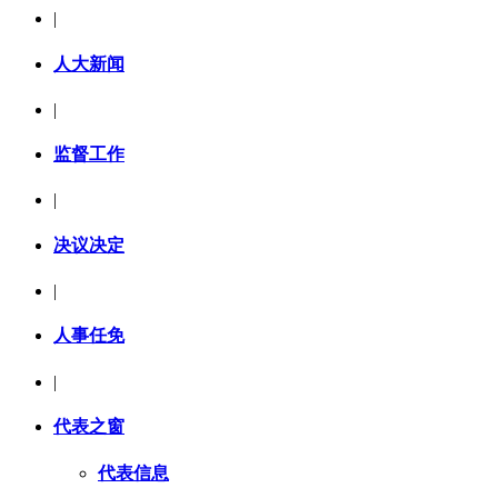
|
人大新闻
|
监督工作
|
决议决定
|
人事任免
|
代表之窗
代表信息