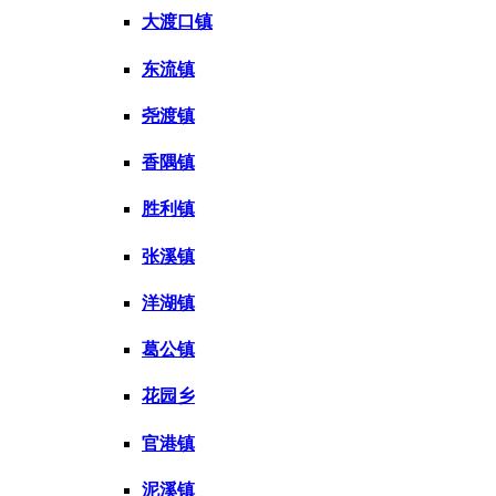
大渡口镇
东流镇
尧渡镇
香隅镇
胜利镇
张溪镇
洋湖镇
葛公镇
花园乡
官港镇
泥溪镇