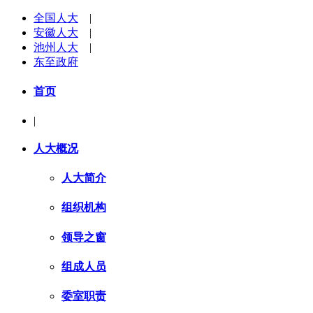
全国人大
|
安徽人大
|
池州人大
|
东至政府
首页
|
人大概况
人大简介
组织机构
领导之窗
组成人员
委室职责