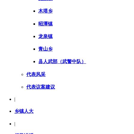
木塔乡
昭潭镇
龙泉镇
青山乡
县人武部（武警中队）
代表风采
代表议案建议
|
乡镇人大
|