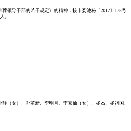
领导干部的若干规定》的精神，接市委池秘〔2017〕178号
选人。
孙静（女）、孙革新、李明月、李絮仙（女）、杨杰、杨祖国、