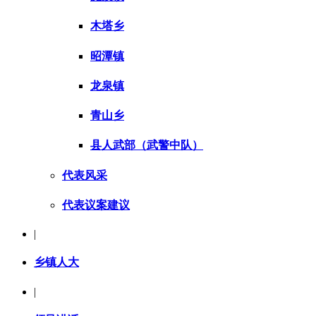
木塔乡
昭潭镇
龙泉镇
青山乡
县人武部（武警中队）
代表风采
代表议案建议
|
乡镇人大
|