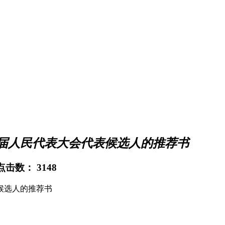
届人民代表大会代表候选人的推荐书
 点击数：
3148
候选人的推荐书