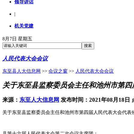
领导讲话
|
机关党建
8月7日 星期五
人民代表大会会议
东至县人大信息网
>>
会议之窗
>>
人民代表大会会议
关于东至县监察委员会主任和池州市第四
来源：
东至人大信息网
发布时间：2021年08月18日
关于东至县监察委员会主任和池州市第四届人民代表大会代表
县第十六届人民代表大会第二次会议主席团：