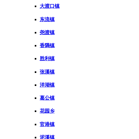
大渡口镇
东流镇
尧渡镇
香隅镇
胜利镇
张溪镇
洋湖镇
葛公镇
花园乡
官港镇
泥溪镇