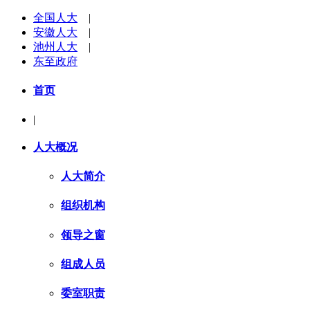
全国人大
|
安徽人大
|
池州人大
|
东至政府
首页
|
人大概况
人大简介
组织机构
领导之窗
组成人员
委室职责