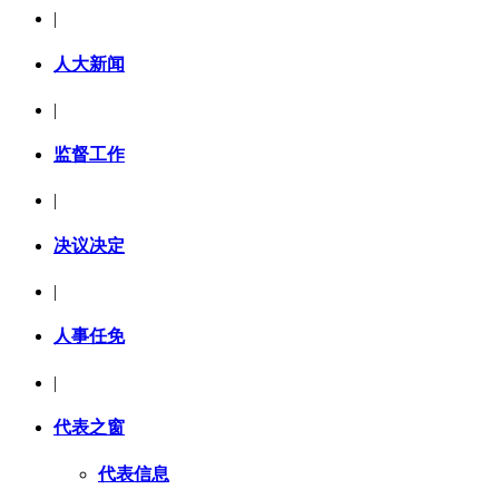
|
人大新闻
|
监督工作
|
决议决定
|
人事任免
|
代表之窗
代表信息