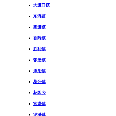
大渡口镇
东流镇
尧渡镇
香隅镇
胜利镇
张溪镇
洋湖镇
葛公镇
花园乡
官港镇
泥溪镇