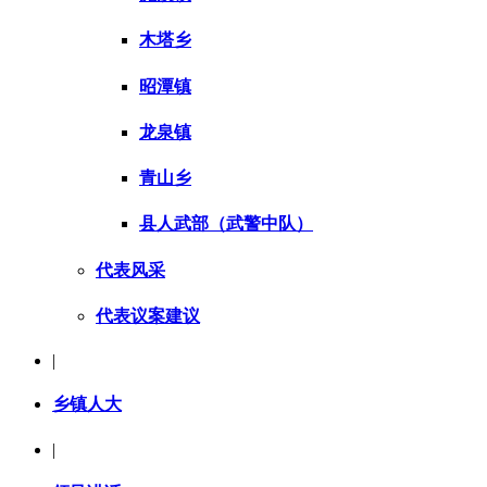
木塔乡
昭潭镇
龙泉镇
青山乡
县人武部（武警中队）
代表风采
代表议案建议
|
乡镇人大
|