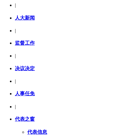
|
人大新闻
|
监督工作
|
决议决定
|
人事任免
|
代表之窗
代表信息