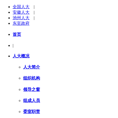
全国人大
|
安徽人大
|
池州人大
|
东至政府
首页
|
人大概况
人大简介
组织机构
领导之窗
组成人员
委室职责