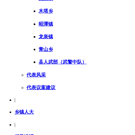
木塔乡
昭潭镇
龙泉镇
青山乡
县人武部（武警中队）
代表风采
代表议案建议
|
乡镇人大
|