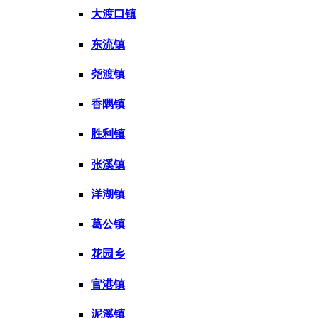
大渡口镇
东流镇
尧渡镇
香隅镇
胜利镇
张溪镇
洋湖镇
葛公镇
花园乡
官港镇
泥溪镇