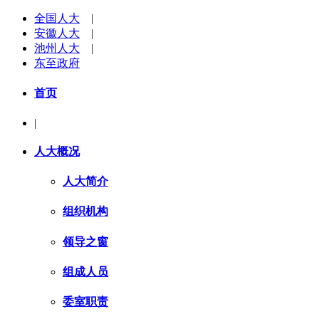
全国人大
|
安徽人大
|
池州人大
|
东至政府
首页
|
人大概况
人大简介
组织机构
领导之窗
组成人员
委室职责