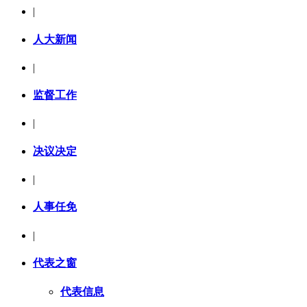
|
人大新闻
|
监督工作
|
决议决定
|
人事任免
|
代表之窗
代表信息