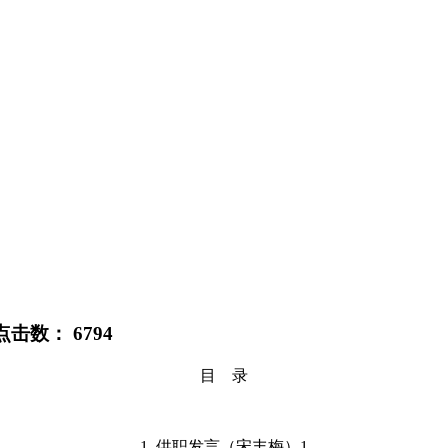
 点击数：
6794
目 录
1. 供职发言（宋丰梅）1