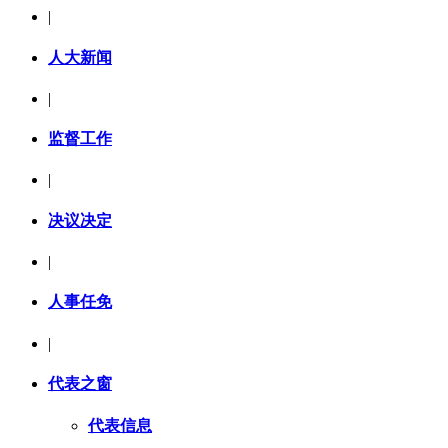
|
人大新闻
|
监督工作
|
决议决定
|
人事任免
|
代表之窗
代表信息