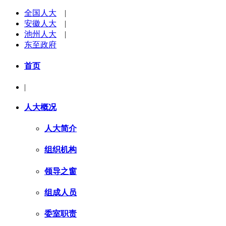
全国人大
|
安徽人大
|
池州人大
|
东至政府
首页
|
人大概况
人大简介
组织机构
领导之窗
组成人员
委室职责