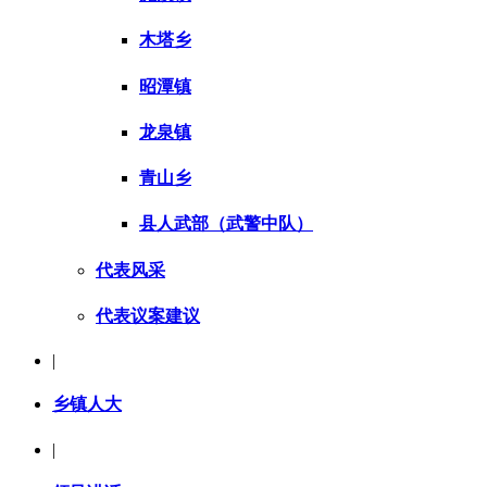
木塔乡
昭潭镇
龙泉镇
青山乡
县人武部（武警中队）
代表风采
代表议案建议
|
乡镇人大
|